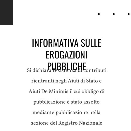
MARINUCCI.IT
Home
Chi
Page
siamo
INFORMATIVA SULLE
EROGAZIONI
PUBBLICHE
Si dichiara l'esistenza di contributi
rientranti negli Aiuti di Stato e
Aiuti De Minimis il cui obbligo di
pubblicazione è stato assolto
mediante pubblicazione nella
sezione del Registro Nazionale